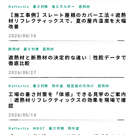
Reflectix
暑さ対策
省エネルギー
遮熱材
【施工事例】スレート屋根のカバー工法＋遮熱
材リフレクティックスで、夏の屋内温度を大幅
改善
2026/06/16
断熱材
暑さ対策
遮熱材
遮熱材と断熱材の決定的な違い｜性能データで
徹底比較
2026/05/27
Reflectix
暑さ対策
熱中症
経営者の方向け
遮熱材
工場の暑さ対策を「体感」できる見学のご案内
｜遮熱材リフレクティックスの効果を現場で確
認
2026/05/14
Reflectix
WBGT
暑さ対策
熱中症