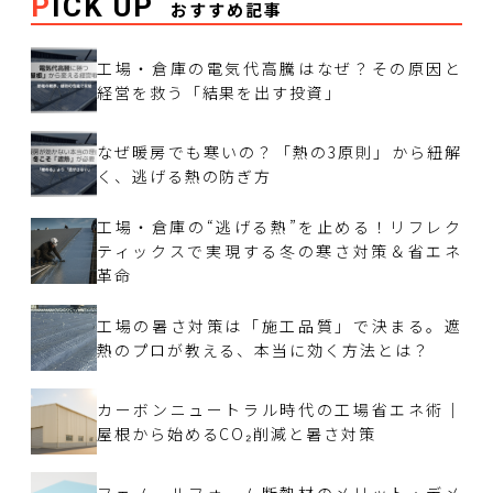
PICK UP
おすすめ記事
工場・倉庫の電気代高騰はなぜ？その原因と
経営を救う「結果を出す投資」
なぜ暖房でも寒いの？「熱の3原則」から紐解
く、逃げる熱の防ぎ方
工場・倉庫の“逃げる熱”を止める！リフレク
ティックスで実現する冬の寒さ対策＆省エネ
革命
工場の暑さ対策は「施工品質」で決まる。遮
熱のプロが教える、本当に効く方法とは？
カーボンニュートラル時代の工場省エネ術｜
屋根から始めるCO₂削減と暑さ対策
フェノールフォーム断熱材のメリット・デメ