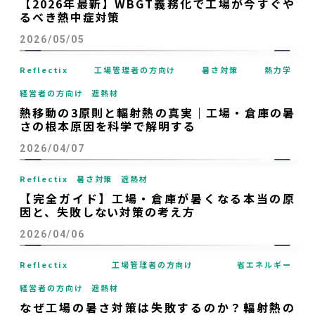
【2026年最新】WBGT義務化で工場が今すぐや
るべき熱中症対策
2026/05/05
Reflectix
工場管理者の方向け
暑さ対策
熱力学
経営者の方向け
遮熱材
熱移動の3原則と輻射熱の真実｜工場・倉庫の暑
さの根本原因を科学で解明する
2026/04/07
Reflectix
暑さ対策
遮熱材
【完全ガイド】工場・倉庫が暑くなる本当の原
因と、失敗しない対策の考え方
2026/04/06
Reflectix
工場管理者の方向け
省エネルギー
経営者の方向け
遮熱材
なぜ工場の暑さ対策は失敗するのか？輻射熱の