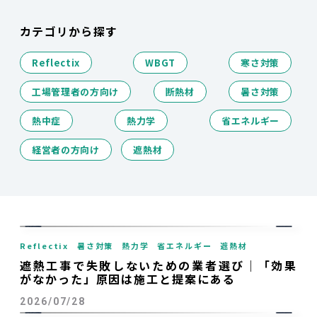
カテゴリから探す
Reflectix
WBGT
寒さ対策
工場管理者の方向け
断熱材
暑さ対策
熱中症
熱力学
省エネルギー
経営者の方向け
遮熱材
Reflectix
暑さ対策
熱力学
省エネルギー
遮熱材
遮熱工事で失敗しないための業者選び｜「効果
がなかった」原因は施工と提案にある
2026/07/28