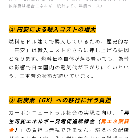
依存度は総合エネルギー統計より、年度ベース）
② 円安による輸入コストの増大
燃料をドル建てで購入しているため、歴史的な
「円安」は輸入コストをさらに押し上げる要因
となります。燃料価格自体が落ち着いても、為替
の影響で日本国内の電気代が下がりにくいとい
う、二重苦の状態が続いています。
③ 脱炭素（GX）への移行に伴う負担
カーボンニュートラル社会の実現に向け、「
再
生可能エネルギー発電促進賦課金
（
再エネ賦課
金
）
」の負担も無視できません。環境への配慮